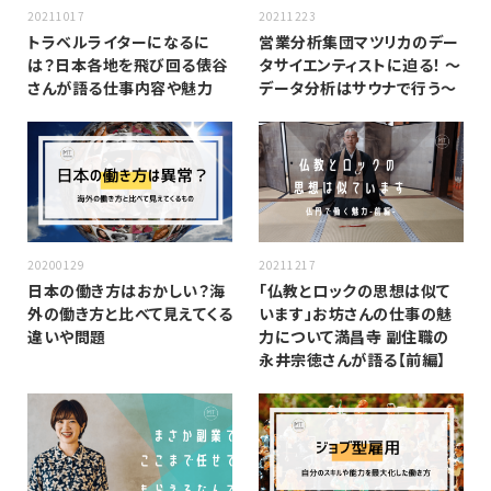
20211017
20211223
トラベルライターになるに
営業分析集団マツリカのデー
は？日本各地を飛び回る俵谷
タサイエンティストに迫る！ 〜
さんが語る仕事内容や魅力
データ分析はサウナで行う〜
20200129
20211217
日本の働き方はおかしい？海
「仏教とロックの思想は似て
外の働き方と比べて見えてくる
います」お坊さんの仕事の魅
違いや問題
力について満昌寺 副住職の
永井宗徳さんが語る【前編】