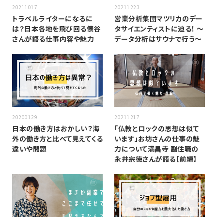
20211017
20211223
トラベルライターになるに
営業分析集団マツリカのデー
は？日本各地を飛び回る俵谷
タサイエンティストに迫る！ 〜
さんが語る仕事内容や魅力
データ分析はサウナで行う〜
20200129
20211217
日本の働き方はおかしい？海
「仏教とロックの思想は似て
外の働き方と比べて見えてくる
います」お坊さんの仕事の魅
違いや問題
力について満昌寺 副住職の
永井宗徳さんが語る【前編】