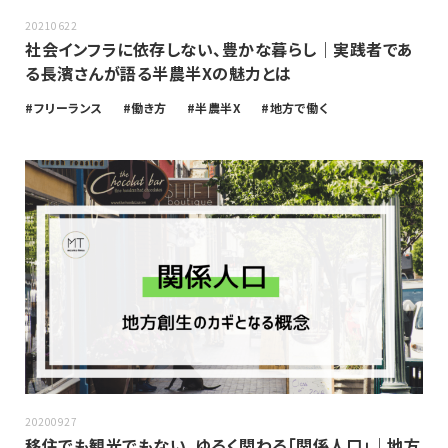
20210622
社会インフラに依存しない、豊かな暮らし｜実践者であ
る長濱さんが語る半農半Xの魅力とは
フリーランス
働き方
半農半X
地方で働く
20200927
移住でも観光でもない、ゆるく関わる「関係人口」｜地方