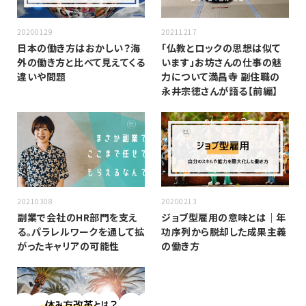
20200129
20211217
日本の働き方はおかしい？海
「仏教とロックの思想は似て
外の働き方と比べて見えてくる
います」お坊さんの仕事の魅
違いや問題
力について満昌寺 副住職の
永井宗徳さんが語る【前編】
20210308
20200213
副業で会社のHR部門を支え
ジョブ型雇用の意味とは｜年
る。パラレルワークを通して拡
功序列から脱却した成果主義
がったキャリアの可能性
の働き方