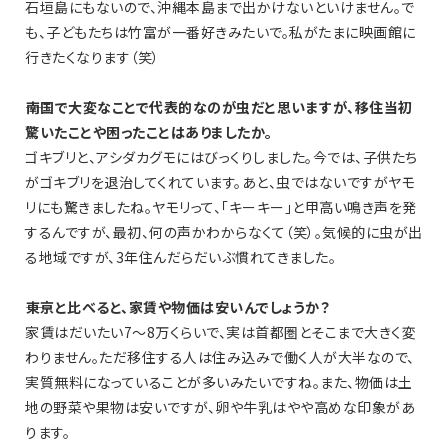
石垣島にもないので、沖縄本島まで出かけないといけません。で
も、子どもたちは竹富が一番好きみたいで。私がたまに映画館に
行きたくなります（笑）
――南国で大変なことで代表的なのが虫だと思いますが、移住当初
驚いたことや困ったことはありましたか。
ゴキブリと、アシダカグモにはびっくりしました。今では、子供たち
がゴキブリを退治してくれています。あと、虫ではないですがヤモ
リにも驚きましたね。ヤモリって、「キーキー」と甲高い鳴き声を発
するんですが、最初、何の声かわからなくて（笑）。気候的に虫が出
る地域ですが、3年住んだらだいぶ慣れてきました。
――東京と比べると、家賃や物価は安いんでしょうか？
家賃はだいたい7〜8万くらいで、実は首都圏とそこまで大きく変
わりません。ただ移住する人は住み込みで働く人が大半なので、
実質無料になっていることが多いみたいですね。また、物価は土
地の野菜や果物は安いですが、卵や牛乳はやや高めな印象があ
ります。