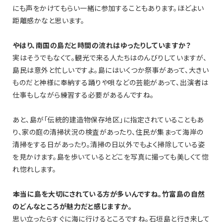
にも声をかけてもらい一緒に参加することもあります。ほどよい
距離感かなと思います。
――やはり、南国の島だと時間の流れはゆったりしていますか？
実はそうでもなくて。観光で来る人たちはのんびりしていますが、
島民は意外と忙しいですよ。島にはいくつか祭事があって、大きい
ものだと神様に奉納する踊りや唄などの芸能があって、出演者は
仕事もしながら練習する必要があるんですね。
あと、島が「伝統的建造物保存地区」に指定されていることもあ
り、家の庭の清掃状況の検査があったり、住民が集まって海岸の
清掃をする日があったり。清掃の日以外でもよく掃除している姿
を見かけます。島を歩いているとどこを写真に撮っても美しくて惚
れ惚れします。
――本当に島を大切にされている方が多いんですね。竹富島の自然
のどんなところが魅力だと感じますか。
思い立ったらすぐに海に行けるところですね。石垣島と行き来して