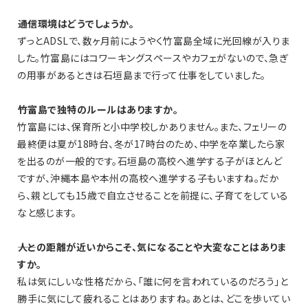
――通信環境はどうでしょうか。
ずっとADSLで、数ヶ月前にようやく竹富島全域に光回線が入りま
した。竹富島にはコワーキングスペースやカフェがないので、急ぎ
の用事があるときは石垣島まで行って仕事をしていました。
――竹富島で独特のルールはありますか。
竹富島には、保育所と小中学校しかありません。また、フェリーの
最終便は夏が18時台、冬が17時台のため、中学を卒業したら家
を出るのが一般的です。石垣島の高校へ進学する子がほとんど
ですが、沖縄本島や本州の高校へ進学する子もいますね。だか
ら、親としても15歳で自立させることを前提に、子育てをしている
なと感じます。
――人との距離が近いからこそ、気になることや大変なことはありま
すか。
私は気にしいな性格だから、「誰に何を言われているのだろう」と
勝手に気にして疲れることはありますね。あとは、どこを歩いてい