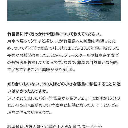
――竹富島に行くきっかけや経緯について教えてください。
東京へ戻って5年ほど経ち、夫が竹富島への転勤を希望したた
め、ついて行く形で家族で引っ越しました。2018年頃、小2だった
長男が登校渋りをしたことから、フリースクールや離島留学など
の選択肢を検討していたんです。なので、離島の自然豊かな場所
で子育てすることに興味がありました。
――知り合いもいない、350人ほどの小さな離島に移住することに迷
いはなかったんですか。
迷いはありました（笑）。竹富島から高速フェリーでわずか15分の
ところに石垣島があって、竹富島に転勤になった人はほとんど石
垣島に住んでいるんです。
石垣島は、5万人ほどが暮らす大きな島で、スーパーや