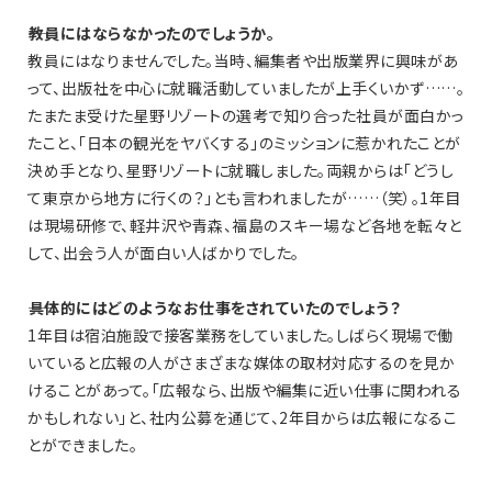
――教員にはならなかったのでしょうか。
教員にはなりませんでした。当時、編集者や出版業界に興味があ
って、出版社を中心に就職活動していましたが上手くいかず……。
たまたま受けた星野リゾートの選考で知り合った社員が面白かっ
たこと、「日本の観光をヤバくする」のミッションに惹かれたことが
決め手となり、星野リゾートに就職しました。両親からは「どうし
て東京から地方に行くの？」とも言われましたが……（笑）。1年目
は現場研修で、軽井沢や青森、福島のスキー場など各地を転々と
して、出会う人が面白い人ばかりでした。
――具体的にはどのようなお仕事をされていたのでしょう？
1年目は宿泊施設で接客業務をしていました。しばらく現場で働
いていると広報の人がさまざまな媒体の取材対応するのを見か
けることがあって。「広報なら、出版や編集に近い仕事に関われる
かもしれない」と、社内公募を通じて、2年目からは広報になるこ
とができました。