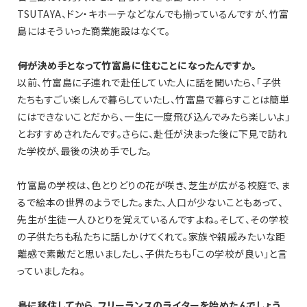
TSUTAYA、ドン・キホーテなどなんでも揃っているんですが、竹富
島にはそういった商業施設はなくて。
――何が決め手となって竹富島に住むことになったんですか。
以前、竹富島に子連れで赴任していた人に話を聞いたら、「子供
たちもすごい楽しんで暮らしていたし、竹富島で暮らすことは簡単
にはできないことだから、一生に一度飛び込んでみたら楽しいよ」
とおすすめされたんです。さらに、赴任が決まった後に下見で訪れ
た学校が、最後の決め手でした。
竹富島の学校は、色とりどりの花が咲き、芝生が広がる校庭で、ま
るで絵本の世界のようでした。また、人口が少ないこともあって、
先生が生徒一人ひとりを覚えているんですよね。そして、その学校
の子供たちも私たちに話しかけてくれて。家族や親戚みたいな距
離感で素敵だと思いましたし、子供たちも「この学校が良い」と言
っていましたね。
――島に移住してから、フリーランスのライターを始めたんでしょう