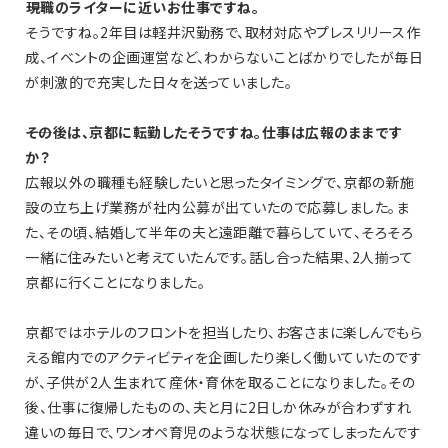
――現職のライターに近いお仕事ですね。
そうですね。2年目は軽井沢勤務で、取材対応やプレスリリース作
成、イベントの企画運営など、わからないことばかりでしたが毎日
が刺激的で充実した日々を送っていました。
――その後は、京都に転勤したそうですね。仕事は広報のままです
か？
広報以外の職種も経験したいと思ったタイミングで、京都の新施
設の立ち上げ業務が社内公募が出ていたので応募しました。ま
た、その頃、結婚して半年の夫と遠距離で暮らしていて、そろそろ
一緒に住みたいと考えていたんです。話し合った結果、2人揃って
京都に行くことになりました。
京都ではホテルのフロントを担当したり、お客さまに楽しんでもら
える館内でのアクティビティを企画したり楽しく働いていたのです
が、子供が2人生まれて産休・育休を取ることになりました。その
後、仕事に復帰したものの、夫と月に2日しか休みが合わずすれ
違いの毎日で、ワンオペ育児のような状態になってしまったんです