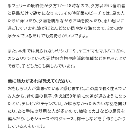
るフェリーの最終便が夕方17〜18時なので、夕方以降は宿泊者
と島民だけで静かになります。その時間帯のビーチでは、島の人
たちが泳いだり、夕陽を眺めながらお酒を飲んだり、思い思いに
過ごしています。波がほとんどない穏やかな海なので、ぷかぷか
浮かんでいるだけでも気持ちがいいですよ。
また、本州では見られないヤシガニや、ヤエヤマセマルハコガメ、
カンムリワシといった天然記念物や絶滅危惧種などを見ることが
できて、子どもたちも楽しんでいます。
――他に魅力があれば教えてください。
おもしろい人が集まっていると感じますね。この島で長く住んでい
る人から、昔の島の様子、例えば50年前に水道が通るようになっ
たとか、テレビが2チャンネルしか映らなかったみたいな話を聞け
たり、あと手先の器用な人が多いので、植物でカゴなどの民具を
編んだり、しそジュースや梅ジュース、梅干しなどを手作りしたり
している人もいます。