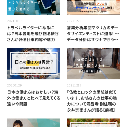
20211017
20211223
トラベルライターになるに
営業分析集団マツリカのデー
は？日本各地を飛び回る俵谷
タサイエンティストに迫る！ 〜
さんが語る仕事内容や魅力
データ分析はサウナで行う〜
20200129
20211217
日本の働き方はおかしい？海
「仏教とロックの思想は似て
外の働き方と比べて見えてくる
います」お坊さんの仕事の魅
違いや問題
力について満昌寺 副住職の
永井宗徳さんが語る【前編】