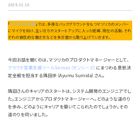
2019.11.15
「
マツリカンの声
」
では、多様なバックグラウンドをもつマツリカのメンバー
にマイクを向け、生い立ちやスタートアップに入った経緯、現在の活動、それ
ぞれの個性的な働き方などを多方面から取り上げていきます。
今回お話を聞くのは、マツリカのプロダクトマネージャーとして、
クラウド営業支援ツールSenses（センシーズ）
にまつわる意思決
定全般を担当する隅田歩（Ayumu Sumida）さん。
隅田さんのキャリアのスタートは、システム開発のエンジニアでし
た。エンジニアからプロダクトマネージャーへ。どのような道のり
を歩み、どのようにキャリアを築いてこられたのでしょうか。その
道のりを伺いました。