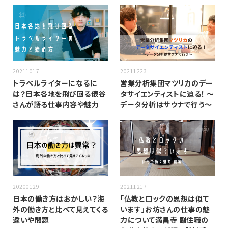
20211017
20211223
トラベルライターになるに
営業分析集団マツリカのデー
は？日本各地を飛び回る俵谷
タサイエンティストに迫る！ 〜
さんが語る仕事内容や魅力
データ分析はサウナで行う〜
20200129
20211217
日本の働き方はおかしい？海
「仏教とロックの思想は似て
外の働き方と比べて見えてくる
います」お坊さんの仕事の魅
違いや問題
力について満昌寺 副住職の