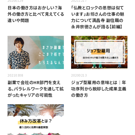
20200129
20211217
日本の働き方はおかしい？海
「仏教とロックの思想は似て
外の働き方と比べて見えてくる
います」お坊さんの仕事の魅
違いや問題
力について満昌寺 副住職の
永井宗徳さんが語る【前編】
20210308
20200213
副業で会社のHR部門を支え
ジョブ型雇用の意味とは｜年
る。パラレルワークを通して拡
功序列から脱却した成果主義
がったキャリアの可能性
の働き方