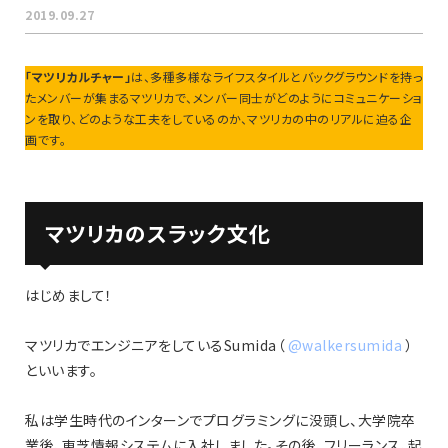
2019.09.27
「マツリカルチャー」
は、多種多様なライフスタイルとバックグラウンドを持っ
たメンバーが集まるマツリカで、メンバー同士がどのようにコミュニケーショ
ンを取り、どのような工夫をしているのか、マツリカの中のリアルに迫る企
画です。
マツリカのスラック文化
はじめまして！
マツリカでエンジニアをしているSumida（
@walkersumida
）
といいます。
私は学生時代のインターンでプログラミングに没頭し、大学院卒
業後、東芝情報システムに入社しました。その後、フリーランス、起