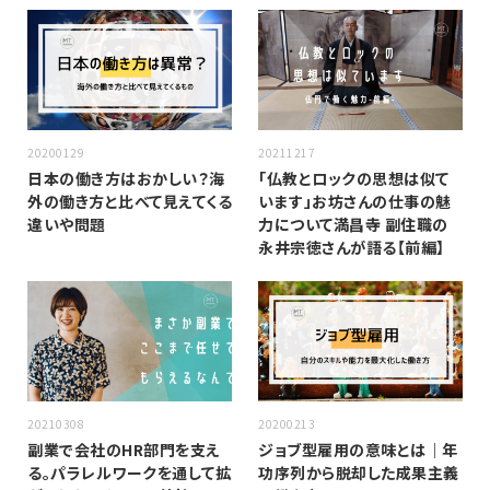
20200129
20211217
日本の働き方はおかしい？海
「仏教とロックの思想は似て
外の働き方と比べて見えてくる
います」お坊さんの仕事の魅
違いや問題
力について満昌寺 副住職の
永井宗徳さんが語る【前編】
20210308
20200213
副業で会社のHR部門を支え
ジョブ型雇用の意味とは｜年
る。パラレルワークを通して拡
功序列から脱却した成果主義