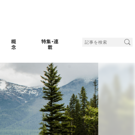
概
特集・連
念
載