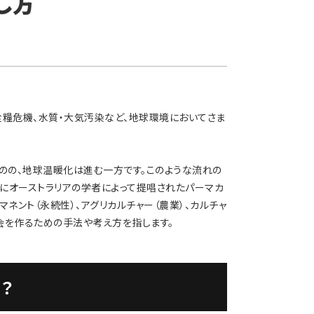
し方
食糧危機、水質・大気汚染など、地球環境においてさま
のの、地球温暖化は進む一方です。このような流れの
年にオーストラリアの学者によって提唱されたパーマカ
ネント（永続性）、アグリカルチャー（農業）、カルチャ
会を作るための手法や考え方を指します。
？