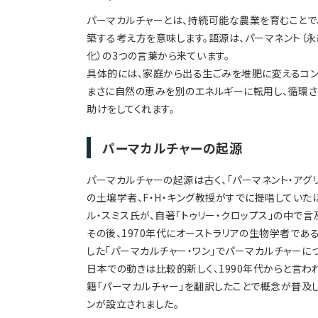
パーマカルチャーとは、持続可能な農業を育むことで
築する考え方を意味します。語源は、パーマネント（永続
化）の3つの言葉から来ています。
具体的には、家庭から出る生ごみを堆肥に変えるコンポ
まさに自然の恵みを別のエネルギーに転用し、循環さ
助けをしてくれます。
パーマカルチャーの起源
パーマカルチャーの起源は古く、「パーマネント・アグ
の土壌学者、F・H・キング教授がすでに提唱していたほ
ル・スミス氏が、自著「トゥリー・クロップス」の中で言
その後、1970年代にオーストラリアの生物学者であ
した「パーマカルチャー・ワン」でパーマカルチャーに
日本での動きは比較的新しく、1990年代からと言わ
籍「パーマカルチャー」を翻訳したことで概念が普及し
ンが設立されました。