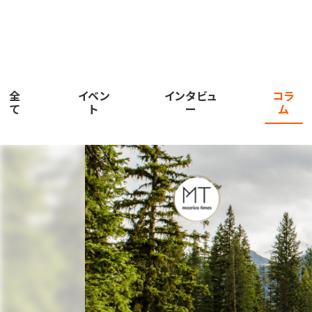
全
イベン
インタビュ
コラ
て
ト
ー
ム