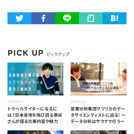
ピックアップ
20211017
20211223
トラベルライターになるに
営業分析集団マツリカのデー
は？日本各地を飛び回る俵谷
タサイエンティストに迫る！ 〜
さんが語る仕事内容や魅力
データ分析はサウナで行う〜