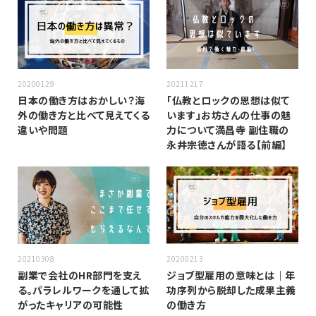
20200129
20211217
日本の働き方はおかしい？海
「仏教とロックの思想は似て
外の働き方と比べて見えてくる
います」お坊さんの仕事の魅
違いや問題
力について満昌寺 副住職の
永井宗徳さんが語る【前編】
20210308
20200213
副業で会社のHR部門を支え
ジョブ型雇用の意味とは｜年
る。パラレルワークを通して拡
功序列から脱却した成果主義
がったキャリアの可能性
の働き方