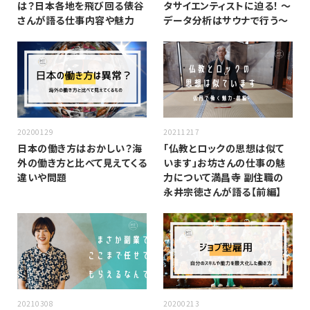
は？日本各地を飛び回る俵谷
タサイエンティストに迫る！ 〜
さんが語る仕事内容や魅力
データ分析はサウナで行う〜
20200129
20211217
日本の働き方はおかしい？海
「仏教とロックの思想は似て
外の働き方と比べて見えてくる
います」お坊さんの仕事の魅
違いや問題
力について満昌寺 副住職の
永井宗徳さんが語る【前編】
20210308
20200213