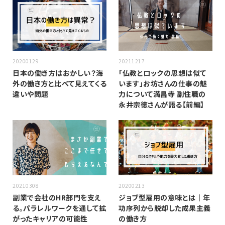
20200129
20211217
日本の働き方はおかしい？海
「仏教とロックの思想は似て
外の働き方と比べて見えてくる
います」お坊さんの仕事の魅
違いや問題
力について満昌寺 副住職の
永井宗徳さんが語る【前編】
20210308
20200213
副業で会社のHR部門を支え
ジョブ型雇用の意味とは｜年
る。パラレルワークを通して拡
功序列から脱却した成果主義
がったキャリアの可能性
の働き方