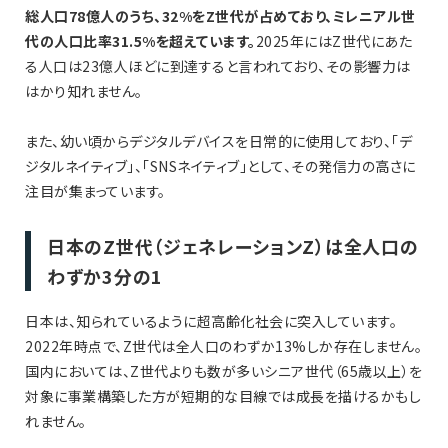
総人口78億人のうち、32%をZ世代が占めており、ミレニアル世
代の人口比率31.5%を超えています。
2025年にはZ世代にあた
る人口は23億人ほどに到達すると言われており、その影響力は
はかり知れません。
また、幼い頃からデジタルデバイスを日常的に使用しており、「デ
ジタルネイティブ」、「SNSネイティブ」として、その発信力の高さに
注目が集まっています。
日本のZ世代（ジェネレーションZ）は全人口の
わずか3分の1
日本は、知られているように超高齢化社会に突入しています。
2022年時点で、Z世代は全人口のわずか13%しか存在しません。
国内においては、Z世代よりも数が多いシニア世代（65歳以上）を
対象に事業構築した方が短期的な目線では成長を描けるかもし
れません。