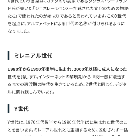
X世代という言葉は、カナダの小説家であるダグラス・クープラン
ド氏が書いた『ジェネレーションX―加速された文化のための物語
たち』で使われたのが始まりであると言われています。このX世代
を起点に、アルファベットによる世代の名称が付けられるように
なりました。
ミレニアル世代
1980年から1990年後半に生まれ、2000年以降に成人になった
世代
を指します。インターネットの黎明期から世間一般に浸透す
るまでの過渡期の時代を生きているため、Z世代と同じく、デジタ
ルに慣れ親しんでいます。
Y世代
Y世代は、1970年代後半から1990年代半ばに生まれた世代のこ
とを言います。ミレニアル世代とも重複するため、区別されず一括