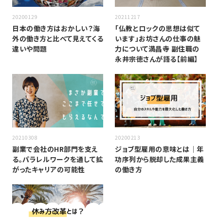
20200129
20211217
日本の働き方はおかしい？海
「仏教とロックの思想は似て
外の働き方と比べて見えてくる
います」お坊さんの仕事の魅
違いや問題
力について満昌寺 副住職の
永井宗徳さんが語る【前編】
20210308
20200213
副業で会社のHR部門を支え
ジョブ型雇用の意味とは｜年
る。パラレルワークを通して拡
功序列から脱却した成果主義
がったキャリアの可能性
の働き方