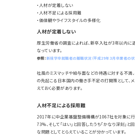
・人材が定着しない
・人材不足による採用難
・価値観やライフスタイルの多様化
人材が定着しない
厚生労働省の調査によれば、新卒入社が3年以内に退職
なっています。
参照：
新規学卒就職者の離職状況（平成29年３月卒業者の状
社風のミスマッチや給与面などの待遇に対する不満、
の先起こる日本国内の働き手不足の打開策として、
えておく必要があります。
人材不足による採用難
2017年に中企業基盤整備機構が1067社を対象に
73%、そして「はい」と回答したうち「かなり深刻」と
な問題としてとらえていることが分かっています。