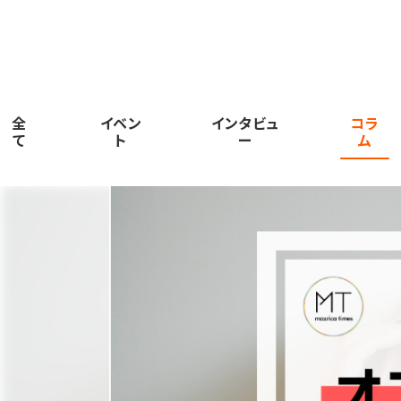
全
イベン
インタビュ
コラ
て
ト
ー
ム