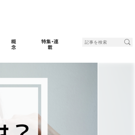
概
特集・連
念
載