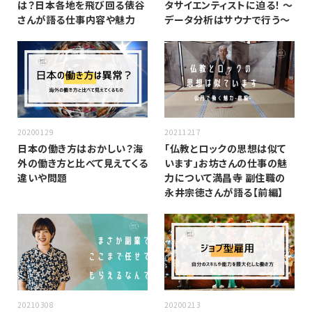
は？日本各地を飛び回る俵谷
タサイエンティストに迫る！ 〜
さんが語る仕事内容や魅力
データ分析はサウナで行う〜
20200129
20211217
日本の働き方はおかしい？海
「仏教とロックの思想は似て
外の働き方と比べて見えてくる
います」お坊さんの仕事の魅
違いや問題
力について満昌寺 副住職の
永井宗徳さんが語る【前編】
20210308
20200213