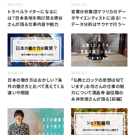
20211017
20211223
トラベルライターになるに
営業分析集団マツリカのデー
は？日本各地を飛び回る俵谷
タサイエンティストに迫る！ 〜
さんが語る仕事内容や魅力
データ分析はサウナで行う〜
20200129
20211217
日本の働き方はおかしい？海
「仏教とロックの思想は似て
外の働き方と比べて見えてくる
います」お坊さんの仕事の魅
違いや問題
力について満昌寺 副住職の
永井宗徳さんが語る【前編】