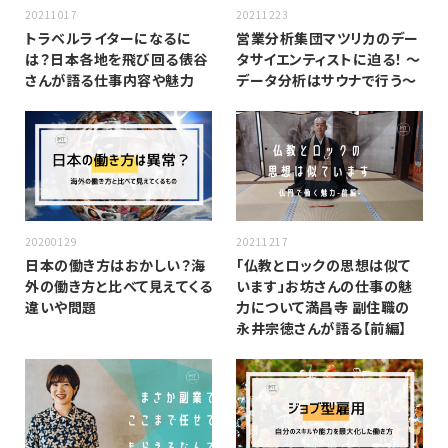
20211017
20211223
トラベルライターになるに
営業分析集団マツリカのデー
は？日本各地を飛び回る俵谷
タサイエンティストに迫る！ 〜
さんが語る仕事内容や魅力
データ分析はサウナで行う〜
20200129
20211217
日本の働き方はおかしい？海
「仏教とロックの思想は似て
外の働き方と比べて見えてくる
います」お坊さんの仕事の魅
違いや問題
力について満昌寺 副住職の
永井宗徳さんが語る【前編】