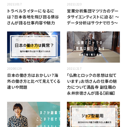
20211017
20211223
トラベルライターになるに
営業分析集団マツリカのデー
は？日本各地を飛び回る俵谷
タサイエンティストに迫る！ 〜
さんが語る仕事内容や魅力
データ分析はサウナで行う〜
20200129
20211217
日本の働き方はおかしい？海
「仏教とロックの思想は似て
外の働き方と比べて見えてくる
います」お坊さんの仕事の魅
違いや問題
力について満昌寺 副住職の
永井宗徳さんが語る【前編】